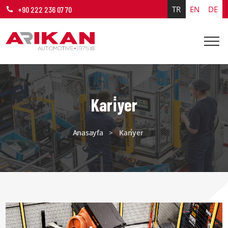
TR
EN
DE
+90 222 236 07 70
Kari̇yer
Anasayfa
>
Kari̇yer