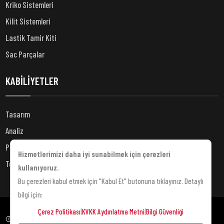
Kriko Sistemleri
Kilit Sistemleri
Lastik Tamir Kiti
Sac Parçalar
KABİLİYETLER
Tasarım
Analiz
Prototip
Hizmetlerimizi daha iyi sunabilmek için çerezleri
Test
kullanıyoruz.
Bu çerezleri kabul etmek için "Kabul Et" butonuna tıklayınız. Detaylı
bilgi için:
Çerez Politikası
|
KVKK Aydınlatma Metni
|
Bilgi Güvenliği
© Copyright 2023 by ARIKAN AUTOMOTIVE